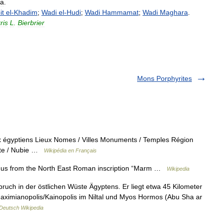
ca
.
it
el
-
Khadim
;
Wadi
el
-
Hudi
;
Wadi
Hammamat
;
Wadi
Maghara
.
ris
L
.
Bierbrier
Mons Porphyrites
ux égyptiens Lieux Nomes / Villes Monuments / Temples Région
pte / Nubie …
Wikipédia en Français
us from the North East Roman inscription “Marm …
Wikipedia
bruch in der östlichen Wüste Ägyptens. Er liegt etwa 45 Kilometer
aximianopolis/Kainopolis im Niltal und Myos Hormos (Abu Sha ar
Deutsch Wikipedia