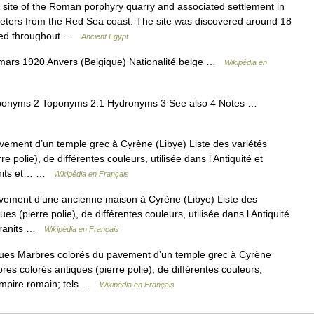
te of the Roman porphyry quarry and associated settlement in
meters from the Red Sea coast. The site was discovered around 18
ked throughout …
Ancient Egypt
ars 1920 Anvers (Belgique) Nationalité belge …
Wikipédia en
ponyms 2 Toponyms 2.1 Hydronyms 3 See also 4 Notes …
ement d’un temple grec à Cyrène (Libye) Liste des variétés
e polie), de différentes couleurs, utilisée dans l Antiquité et
ranits et… …
Wikipédia en Français
ement d’une ancienne maison à Cyrène (Libye) Liste des
es (pierre polie), de différentes couleurs, utilisée dans l Antiquité
 granits …
Wikipédia en Français
es Marbres colorés du pavement d’un temple grec à Cyrène
bres colorés antiques (pierre polie), de différentes couleurs,
l Empire romain; tels …
Wikipédia en Français