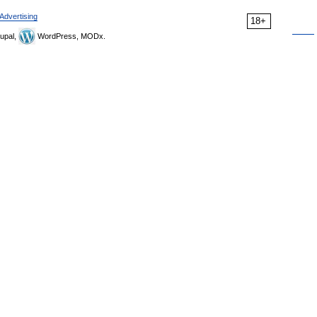
Advertising
18+
upal,
WordPress, MODx.