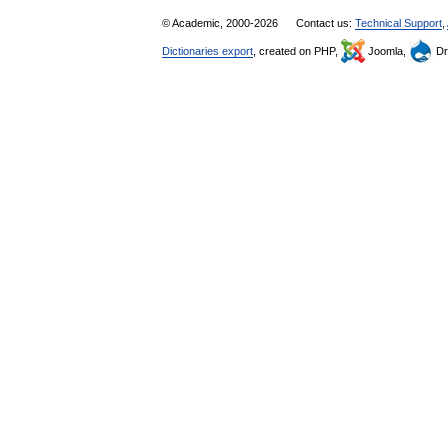
© Academic, 2000-2026
Contact us:
Technical Support
,
Dictionaries export
, created on PHP,
Joomla,
Dr