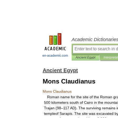
Academic Dictionarie
en-academic.com
Ancient Egypt
Interpreta
Ancient Egypt
Mons Claudianus
Mons
Claudianus
Roman
name
for
the
site
of
the
Roman
gr
500
kilometers
south
of
Cairo
in
the
mountai
Trajan
(
98
–
117
AD
).
The
surviving
remains
templeof
Sarapis
.
The
site
was
excavated
b