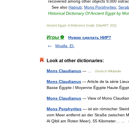
recovered
among
other
objects
9
,
000
ostra
See
also
Hatnub
;
Mons
Porphyrites
;
Serab
Historical
Dictionary
Of
Ancient
Egypt
by
Mor
Ancient
Egypt
.
A
Reference
Guide
.
EdwART
.
2011
.
Игры ⚽
Нужно сделать НИР?
Moalla, El-
Look at other dictionaries:
Mons Claudianus
— …
Deutsch Wikipedia
Mons Claudianus
— Article de la série Lie
Basse Égypte / Moyenne Égypte Haute Égy
Mons Claudianus
— View of Mons Claudian
Mons Porphyrites
— ist ein römischer Stein
vom Meer entfernt an der Straße zwischen M
Al Qibli am Roten Meer), 55 Kilometer… …