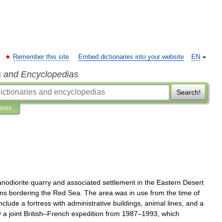
Remember this site
Embed dictionaries into your website
EN
s and Encyclopedias
Search!
tions
anodiorite
quarry
and
associated
settlement
in
the
Eastern
Desert
ns
bordering
the
Red
Sea
.
The
area
was
in
use
from
the
time
of
include
a
fortress
with
administrative
buildings
,
animal
lines
,
and
a
y
a
joint
British
–
French
expedition
from
1987
–
1993
,
which