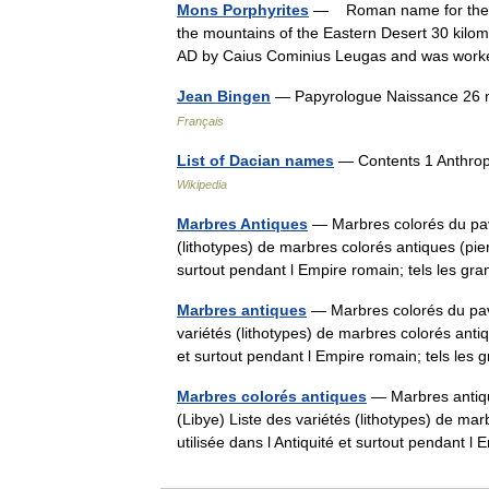
Mons Porphyrites
— Roman name for the si
the mountains of the Eastern Desert 30 kilo
AD by Caius Cominius Leugas and was wor
Jean Bingen
— Papyrologue Naissance 26 m
Français
List of Dacian names
— Contents 1 Anthro
Wikipedia
Marbres Antiques
— Marbres colorés du pav
(lithotypes) de marbres colorés antiques (pierr
surtout pendant l Empire romain; tels les g
Marbres antiques
— Marbres colorés du pav
variétés (lithotypes) de marbres colorés antiqu
et surtout pendant l Empire romain; tels les
Marbres colorés antiques
— Marbres antiqu
(Libye) Liste des variétés (lithotypes) de mar
utilisée dans l Antiquité et surtout pendant 